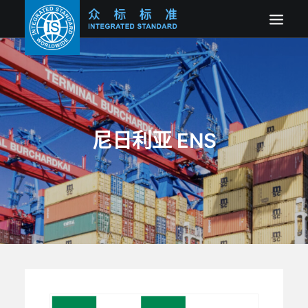
网站首页
最新公告
新闻资讯
尼日利亚 ENS
电子货物跟踪单ECTN
进口预申报ENS
产品符合性COC
关于我们
SEARCH