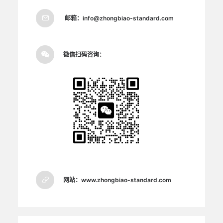
邮箱：
info@zhongbiao-standard.com
微信扫码咨询：
网站：
www.zhongbiao-standard.com