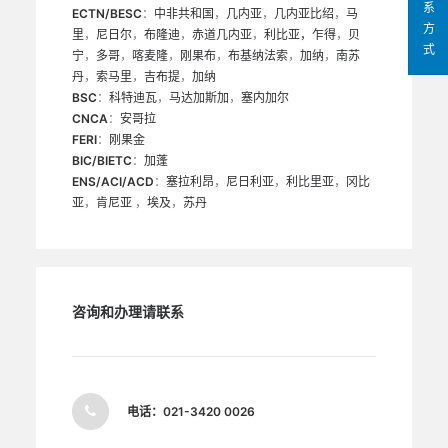
系
ECTN/BESC
：
中非共和国
，
几内亚
，
几内亚比绍
，
马
方
里
，
尼日尔
，
布隆迪
，
赤道几内亚
，
利比亚，
乍得
，
贝
式
宁
，
多哥
，
喀麦隆
，
刚果布
，
布基纳法索
，
加纳
，
南苏
丹
，
索马里
，
吉布提
，
加纳
BSC
：
科特迪瓦
，
马达加斯加
，
塞内加尔
CNCA
：
安哥拉
FERI
：
刚果金
BIC/BIETC
：
加蓬
ENS/ACI/ACD
：
塞拉利昂
，
尼日利亚
，
利比里亚
，
冈比
亚
，
肯尼亚
，
埃及
，
苏丹
咨询和办理请联系
电话：
021-3420 0026