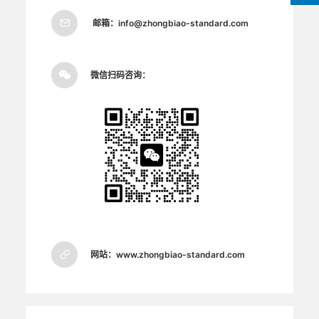
邮箱：
info@zhongbiao-standard.com
微信扫码咨询：
网站：
www.zhongbiao-standard.com