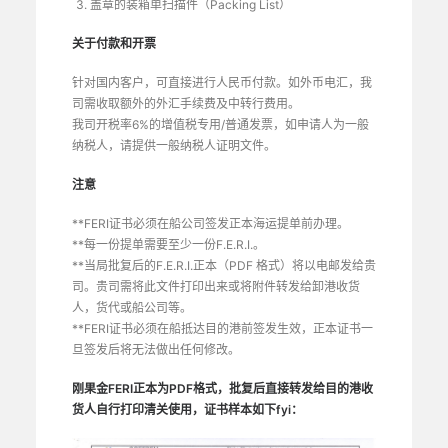
盖章的装箱单扫描件（Packing List）
关于付款和开票
针对国内客户，可直接进行人民币付款。如外币电汇，我
司需收取额外的外汇手续费及中转行费用。
我司开税率6%的增值税专用/普通发票，如申请人为一般
纳税人，请提供一般纳税人证明文件。
注意
**FERI证书必须在船公司签发正本海运提单前办理。
**每一份提单需要至少一份F.E.R.I.。
**当局批复后的F.E.R.I.正本（PDF 格式）将以电邮发给贵
司。贵司需将此文件打印出来或将附件转发给卸港收货
人，货代或船公司等。
**FERI证书必须在船抵达目的港前签发生效，正本证书一
旦签发后将无法做出任何修改。
刚果金FERI正本为PDF格式，批复后直接转发给目的港收
货人自行打印清关使用，证书样本如下fyi：