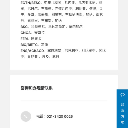
ECTN/BESC
：
中非共和国
，
几内亚
，
几内亚比绍
，
马
里
，
尼日尔
，
布隆迪
，
赤道几内亚
，
利比亚，
乍得
，
贝
宁
，
多哥
，
喀麦隆
，
刚果布
，
布基纳法索
，
加纳
，
南苏
丹
，
索马里
，
吉布提
，
加纳
BSC
：
科特迪瓦
，
马达加斯加
，
塞内加尔
CNCA
：
安哥拉
FERI
：
刚果金
BIC/BIETC
：
加蓬
ENS/ACI/ACD
：
塞拉利昂
，
尼日利亚
，
利比里亚
，
冈比
亚
，
肯尼亚
，
埃及
，
苏丹
咨询和办理请联系
联
系
电话：
021-3420 0026
方
式