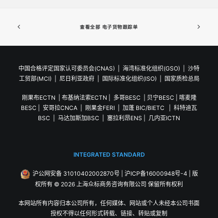
查看全部 电子货物跟踪单
中国合格评定国家认可委员会(CNAS)
|
海湾标准化组织(GSO)
|
沙特
工贸部(MCI)
|
尼日利亚政府
|
国际标准化组织(ISO)
|
国家质检总局
刚果布ECTN
|
布基纳法索ECTN
|
多哥BESC
|
贝宁BESC
|
喀麦隆
BESC
|
安哥拉CNCA
|
刚果金FERI
|
加蓬 BIC/BIETC
|
科特迪瓦
BSC
|
马达加斯加BSC
|
塞拉利昂ENS
|
几内亚ICTN
INTEGRATED STANDARD
沪公网安备 31010402002870号
|
沪ICP备16000948号-4
| 版
权所有 © 2026 上海众标商务咨询有限公司 保留所有权利
本网站所有内容归本公司所有，任何媒体、网站或个人未经本公司书面
授权不得以任何形式转载、链接、转贴或复制